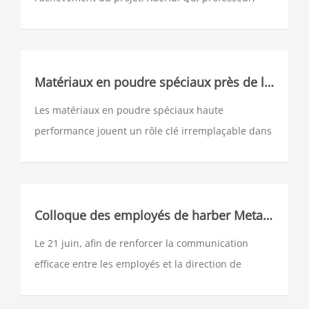
unité de travail: Université des sciences et
technologies de Beijing. Il est l'auteur de l'idée
générale du projet, de la pensée académique, du
système technologique théorique, ainsi que
Matériaux en poudre spéciaux près de la forme nette technologie de fabrication et applications 1
l'organisateur et le metteur en œuvre de la
Les matériaux en poudre spéciaux haute
recherche technologique clé et des applications
performance jouent un rôle clé irremplaçable dans
industrielles.
les équipements de défense et les produits civils
de haute technologie. Cependant, en raison de
problèmes tels que la dureté élevée, la fragilité
élevée et la sensibilité des performances aux
Colloque des employés de harber Metal | À l'écoute des gens
conditions d'usinage, il est difficile de préparer des
Le 21 juin, afin de renforcer la communication
pièces utilisables en utilisant des techniques
efficace entre les employés et la direction de
traditionnelles d'usinage des matériaux.
l'entreprise, d'aider efficacement les employés à
résoudre les problèmes pratiques au travail et