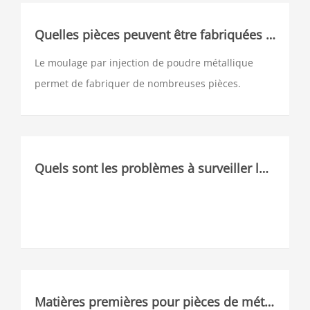
mélangées sur mesure avec un adhésif, granulées
et ensuite envoyées dans plusieurs cavités d'une
Quelles pièces peuvent être fabriquées par MIM
machine de moulage par injection traditionnelle.
Le moulage par injection de poudre métallique
permet de fabriquer de nombreuses pièces.
Actuellement, il est largement utilisé dans
l'artisanat, les accessoires de vêtements, les
produits industriels, les paliers de structure
mécanique, les cames de liaison, les accessoires de
Quels sont les problèmes à surveiller lors de la conception d'artefacts MIM?
téléphone portable, les accessoires de serrure, les
Accessoires mécaniques, les pièces d'outils
pneumatiques et électriques et les noyaux de
meulage.
Matières premières pour pièces de métallurgie des poudres et leurs applications