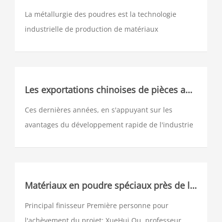
La métallurgie des poudres est la technologie
industrielle de production de matériaux
métalliques, composites et divers produits par
formage et frittage à partir de poudres métalliques
ou de mélanges de poudres métalliques (ou de
poudres métalliques et de poudres non
Les exportations chinoises de pièces automobiles doivent surmonter cinq obstacles majeurs
métalliques) comme matières premières.
Ces dernières années, en s'appuyant sur les
avantages du développement rapide de l'industrie
automobile chinoise, l'industrie chinoise des pièces
automobiles a connu un développement rapide.
Comme l'un des facteurs importants pour
maintenir un développement sain et continu
Matériaux en poudre spéciaux près de la forme nette technologie de fabrication et applications 2
Principal finisseur Première personne pour
l'achèvement du projet: XueHui Qu, professeur,