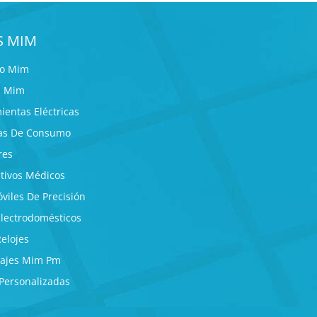
S MIM
eo Mim
s Mim
ientas Eléctricas
cas De Consumo
res
itivos Médicos
viles De Precisión
Electrodomésticos
Relojes
najes Mim Pm
 Personalizadas