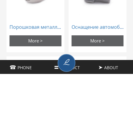
Порошковая металлургия
Оснащение автомобильных сидений металлическим порошком
More >
More >
☎
PHONE
〓
PRODUCT
➤
ABOUT
Металлургические автозапчасти
Порошковые металлические автокресла
More >
More >