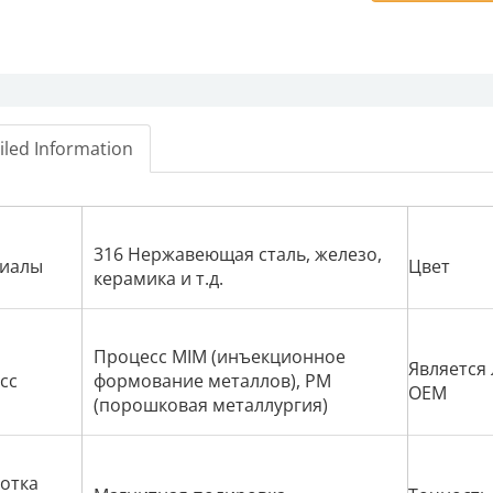
iled Information
316 Нержавеющая сталь, железо,
иалы
Цвет
керамика и т.д.
Процесс MIM (инъекционное
Является 
сс
формование металлов), PM
OEM
(порошковая металлургия)
отка