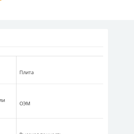
Плита
ли
ОЭМ