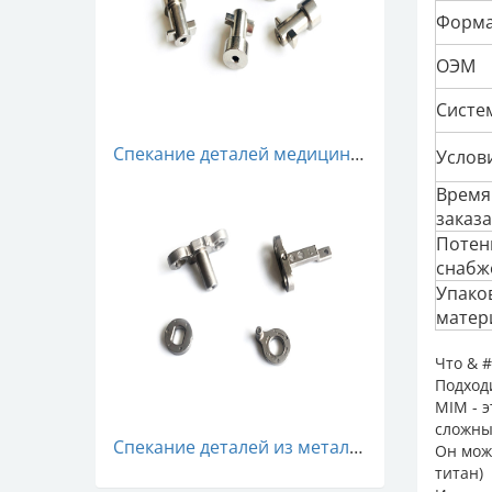
Форм
ОЭМ
Систе
Спекание деталей медицинского пресса MIM
Услов
Время
заказа
Потен
снабж
Упако
матер
Что & 
Подход
MIM - 
сложны
Спекание деталей из металла MIM
Он мож
титан)