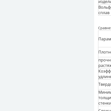
издел
Вольф
сплав
Сравне
Парам
Плотн
прочн
растя
Коэфф
удлин
Тверд
Миним
толщи
стенк
Сложн