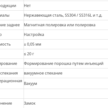
родукции
Нет
иалы
Нержавеющая сталь, SS304 / SS316L и т.д.
ние заднее
Магнитная полировка или полировка
р
Настройка
мость
± 0,05 мм
≤ 20 г
рование
Формирование порошка путем инъекций
 спекания
вакуумное спекание
ерационная
Вакуум
нение
Замок