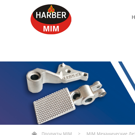
Продукты MIM
>
MIM Механические Де