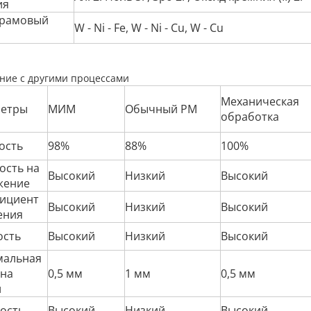
ия
рамовый
W - Ni - Fe, W - Ni - Cu, W - Cu
ние с другими процессами
Механическая
етры
МИМ
Обычный PM
обработка
ость
98%
88%
100%
ость на
Высокий
Низкий
Высокий
жение
ициент
Высокий
Низкий
Высокий
ения
ость
Высокий
Низкий
Высокий
альная
на
0,5 мм
1 мм
0,5 мм
и
ость
Высокий
Низкий
Высокий