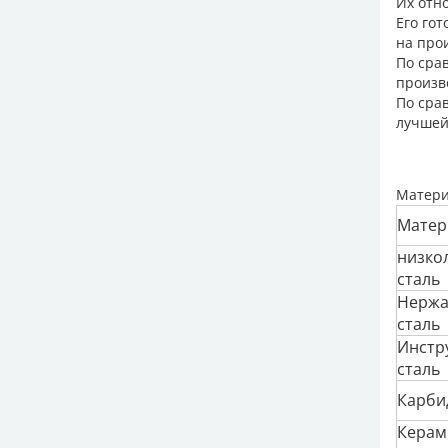
Их отн
Его гот
на про
По сра
произв
По сра
лучшей
Матер
Матер
низко
сталь
Нерж
сталь
Инстр
сталь
Карби
Керам