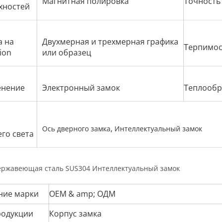
Магнитная полировка
Точность
хностей
а на
Двухмерная и трехмерная графика
Терпимос
ion
или образец
нение
Электронный замок
Теплообр
,
Ось дверного замка
Интеллектуальный замок
го света
ржавеющая сталь SUS304 Интеллектуальный замок
ние марки
OEM & amp; ОДМ
родукции
Корпус замка