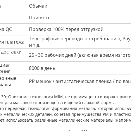
а
Обычаи
Принято
ма QC
Проверка 100% перед отгрузкой
Телеграфные переводы по требованию, Payp
ия платежа
и т.д.
 доставки
25 - 30 рабочих дней (включая время изгот
циал
8000 в день
ения
вочные
PP мешок / антистатическая пленка / по ва
иалы
# 39; Описание технологии MIM, ее преимуществ и характеристи
ит для массового производства изделий сложной формы;
это передовая технология формования металла, которая испол
х металлических деталей, сочетая преимущества PM и пластико
ет использовать различные металлические материалы (наприм