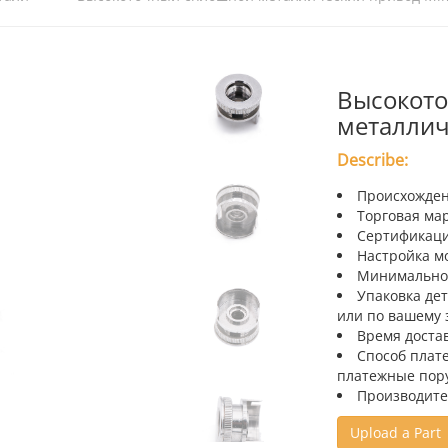
Высокот
металлич
Describe:
Происхожден
Торговая мар
Сертификация
Настройка м
Минимальное
Упаковка дет
или по вашему 
Время достав
Способ плате
платежные пор
Производител
Upload a Part