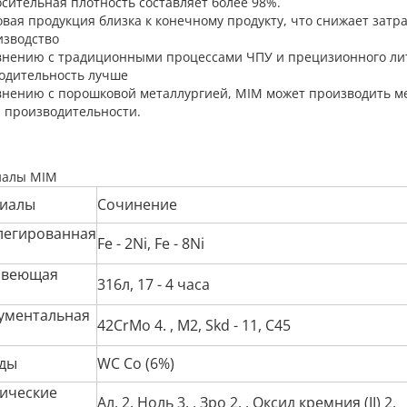
осительная плотность составляет более 98%.
овая продукция близка к конечному продукту, что снижает зат
изводство
внению с традиционными процессами ЧПУ и прецизионного лить
одительность лучше
внению с порошковой металлургией, MIM может производить м
 производительности.
иалы MIM
иалы
Сочинение
легированная
Fe - 2Ni, Fe - 8Ni
авеющая
316л, 17 - 4 часа
ументальная
42CrMo
4.
, M2, Skd - 11, C45
ды
WC Co (6%)
ические
Ал.
2.
Ноль
3.
, Зро
2.
, Оксид кремния (II)
2.