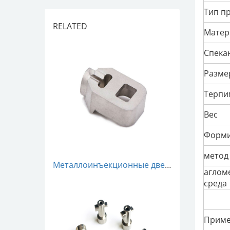
Тип п
RELATED
Матер
Спека
Разме
Терпи
Вес
Форми
метод
Металлоинъекционные дверные детали MIM порошковая металлургия
аглом
среда
Приме