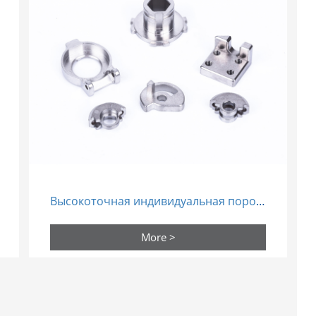
Высокоточная индивидуальная порошковая металлургия спекание металлов
More >