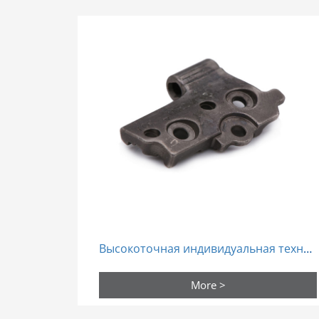
Высокоточная индивидуальная технология спекания из стали Mim детали порошковая металлургия
More >