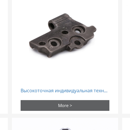
Высокоточная индивидуальная технология спекания из стали Mim детали порошковая металлургия
More >