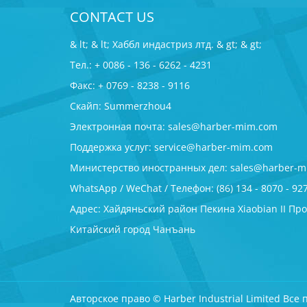
CONTACT US
& lt; & lt; Хаббл индастриз лтд. & gt; & gt;
Тел.: + 0086 - 136 - 6262 - 4231
Факс: + 0769 - 8238 - 9116
Скайп: Summerzhou4
Электронная почта:
sales@harber-mim.com
Поддержка услуг:
service@harber-mim.com
Министерство иностранных дел:
sales@harber-m
WhatsApp / WeChat / Телефон: (86) 134 - 8070 - 92
Адрес: Хайдяньский район Пекина Xiaobian II Про
Китайский город Чанъань
Авторское право © Harber Industrial Limited Вс