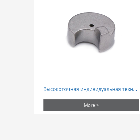
Высокоточная индивидуальная технология спекания из стали Mim детали порошковая металлургия
More >