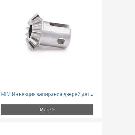
MIM Инъекция запирания дверей детали спекание порошка
More >