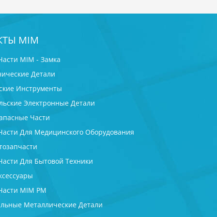
КТЫ MIM
Части MIM - Замка
ические Детали
ские Инструменты
льские Электронные Детали
апасные Части
Части Для Медицинского Оборудования
тозапчасти
Части Для Бытовой Техники
ксессуары
Части MIM PM
льные Металлические Детали