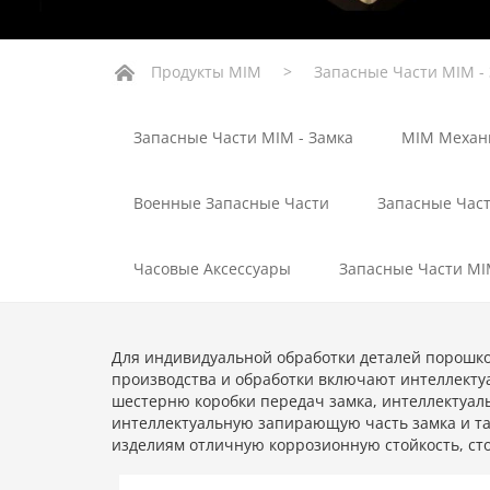
Продукты MIM
>
Запасные Части MIM -
Запасные Части MIM - Замка
MIM Механ
Военные Запасные Части
Запасные Час
Часовые Аксессуары
Запасные Части M
Для индивидуальной обработки деталей порошков
производства и обработки включают интеллекту
шестерню коробки передач замка, интеллектуал
интеллектуальную запирающую часть замка и та
изделиям отличную коррозионную стойкость, сто