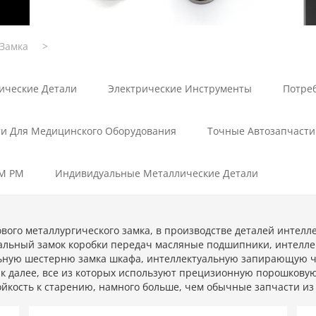
 Замка
>
ические Детали
Электрические Инструменты
Потре
ти Для Медицинского Оборудования
Точные Автозапчасти
IM PM
Индивидуальные Металлические Детали
ого металлургического замка, в производстве деталей интелле
альный замок коробки передач масляные подшипники, интелле
ьную шестерню замка шкафа, интеллектуальную запирающую ча
к далее, все из которых используют прецизионную порошковую
йкость к старению, намного больше, чем обычные запчасти из 