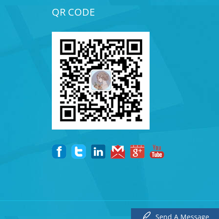
QR CODE
LINKS:
Send A Message