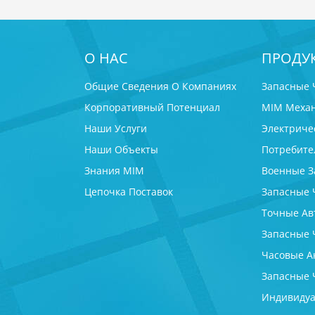
О НАС
ПРОДУ
Общие Сведения О Компаниях
Запасные 
Корпоративный Потенциал
MIM Механ
Наши Услуги
Электриче
Наши Объекты
Потребите
Знания MIM
Военные З
Цепочка Поставок
Запасные 
Точные Ав
Запасные 
Часовые А
Запасные 
Индивидуа