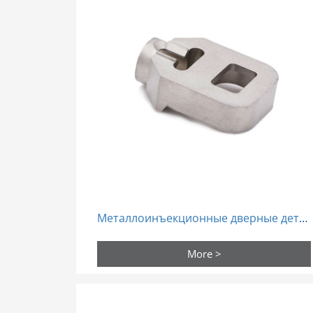
Металлоинъекционные дверные детали MIM порошковая металлургия
More >