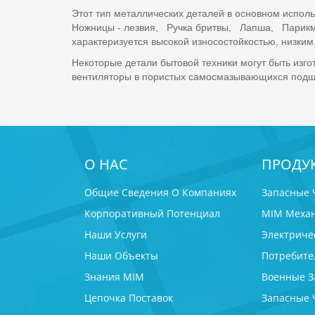
Этот тип металлических деталей в основном испол
Ножницы - лезвия, Ручка бритвы, Лапша, Парикма
характеризуется высокой износостойкостью, низки
Некоторые детали бытовой техники могут быть изг
вентиляторы в пористых самосмазывающихся подшип
О НАС
ПРОДУ
Общие Сведения О Компаниях
Запасные 
Корпоративный Потенциал
MIM Механ
Наши Услуги
Электриче
Наши Объекты
Потребите
Знания MIM
Военные З
Цепочка Поставок
Запасные 