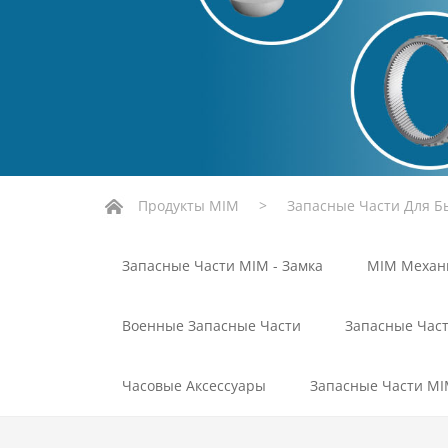
Продукты MIM
>
Запасные Части Для Б
Запасные Части MIM - Замка
MIM Механ
Военные Запасные Части
Запасные Час
Часовые Аксессуары
Запасные Части M