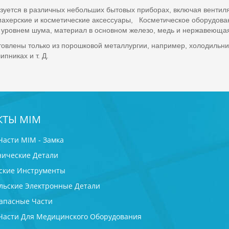
ьзуется в различных небольших бытовых приборах, включая венти
херские и косметические аксессуары, Косметическое оборудован
м уровнем шума, материал в основном железо, медь и нержавеющая
отовлены только из порошковой металлургии, например, холодильн
никах и т. Д.
КТЫ MIM
Части MIM - Замка
ические Детали
ские Инструменты
льские Электронные Детали
апасные Части
Части Для Медицинского Оборудования