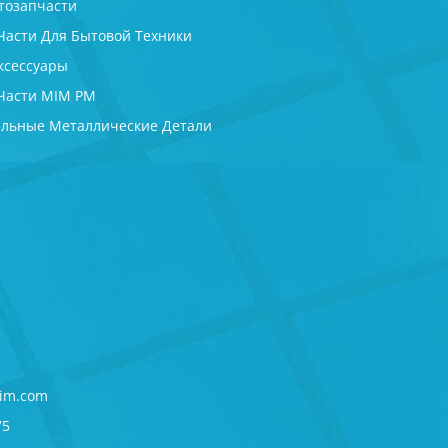
тозапчасти
Части Для Бытовой Техники
ксессуары
Части MIM PM
льные Металлические Детали
im.com
75