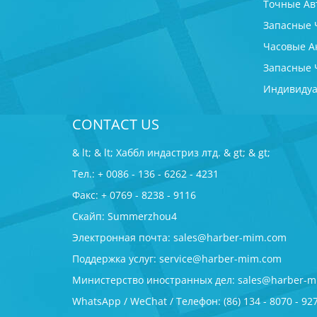
Точные Ав
Запасные 
Часовые А
Запасные 
Индивидуа
CONTACT US
& lt; & lt; Хаббл индастриз лтд. & gt; & gt;
Тел.: + 0086 - 136 - 6262 - 4231
Факс: + 0769 - 8238 - 9116
Скайп: Summerzhou4
Электронная почта:
sales@harber-mim.com
Поддержка услуг:
service@harber-mim.com
Министерство иностранных дел:
sales@harber-m
WhatsApp / WeChat / Телефон: (86) 134 - 8070 - 92