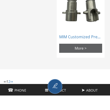
MIM Customized Precision Electronic Earphone Girando Eixo
More >
«
‹
1
2
›
»
☎
PHONE
〓
PRODUCT
➤
ABOUT
SOBRE NÓS