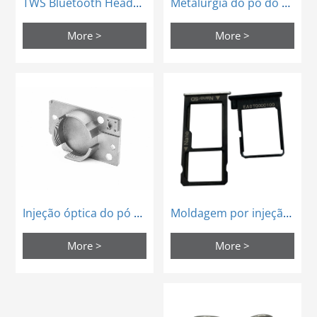
TWS Bluetooth Headset Powder Metalurgia Peças de estrutura heterogênea
Metalurgia do pó do metal de aço inoxidável para peças estruturais heterogêneas da comunicação
More >
More >
Moldagem por injeção de metal componente eletrônico mim sim cartão parte
Injeção óptica do pó do metal das peças de aço inoxidável da base da comunicação 5g
More >
More >