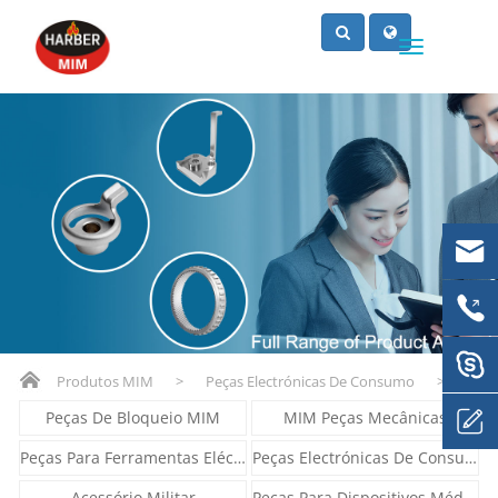
Produtos MIM
>
Peças Electrónicas De Consumo
>
Peças De Bloqueio MIM
MIM Peças Mecânicas
Peças Para Ferramentas Eléctricas
Peças Electrónicas De Consumo
Acessório Militar
Peças Para Dispositivos Médicos