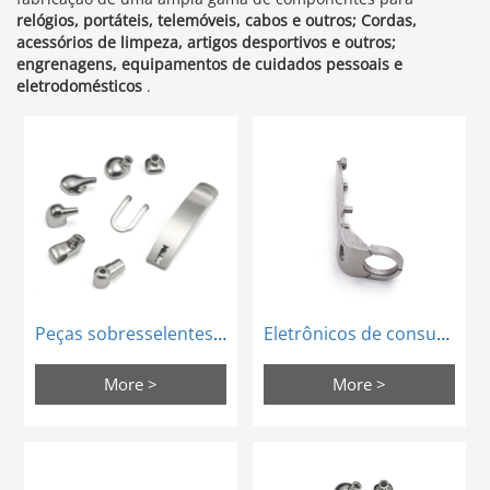
relógios, portáteis, telemóveis, cabos e outros; Cordas,
acessórios de limpeza, artigos desportivos e outros;
engrenagens, equipamentos de cuidados pessoais e
eletrodomésticos
.
Peças sobresselentes do telefone celular da moldagem por injeção de MIM da comunicação
Eletrônicos de consumo MIM Injeção Moldagem em forma de peças estruturais
More >
More >