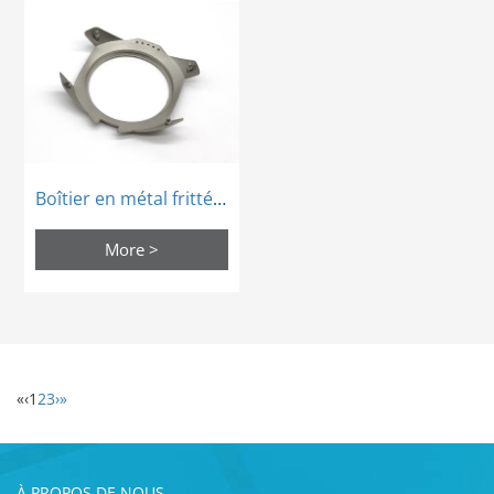
Boîtier en métal fritté en acier inoxydable bronze micron personnalisé
More >
«
‹
1
2
3
›
»
À PROPOS DE NOUS